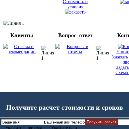
Стоимость и
условия
Клиенты
Вопрос–ответ
Кон
Напис
Заказать
зв
Задать
Схема 
Получите расчет стоимости и сроков
Укажите ваше имя.
Укажите ваш