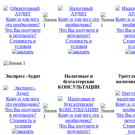
Кому и для чего
Кому и для чего это
Кому и дл
это необходимо?
необходимо?
необх
Что Вы получите
Что Вы получите в
Что Вы п
в результате?
результате?
резул
Стоимость и
Стоимость и
Стоим
условия
условия
усл
Экспресс–Аудит
Налоговые и
Урегул
бухгалтерские
налогов
КОНСУЛЬТАЦИИ
Кому и для чего
это необходимо?
Кому и дл
Что Вы получите
необх
в результате?
Кому и для чего это
Что Вы п
Стоимость и
необходимо?
резул
условия
Что Вы получите в
Стоим
результате?
усл