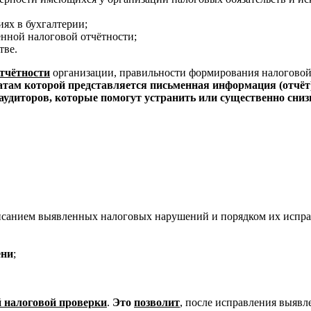
иях в бухгалтерии;
нной налоговой отчётности;
тве.
отчётности
организации, правильности формирования налоговой
татам которой представляется письменная информация (отчёт
аудиторов, которые помогут устранить или существенно сниз
санием выявленных налоговых нарушений и порядком их испра
ени
;
й налоговой проверки
.
Это
позволит
, после исправления выяв