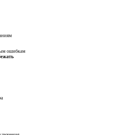
ваниям
зным ошибкам
бежать
ра
сключения