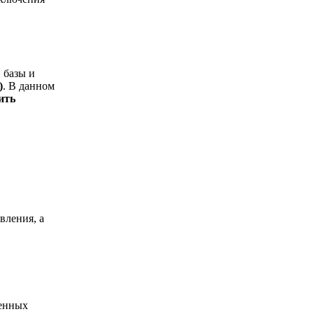
 базы и
)
. В данном
ить
вления, а
ленных