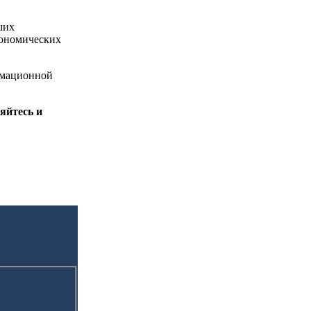
ших
кономических
рмационной
яйтесь и