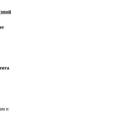
говой
ее
ента
ам и