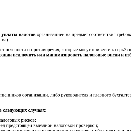
и уплаты налогов
организацией на предмет соответствия требо
тва).
еет неясности и противоречия, которые могут привести к серьё
изации исключить или минимизировать налоговые риски и из
твенников организации, либо руководителя и главного бухгалте
 в следующих случаях
:
налоговых рисков;
ред предстоящей выездной налоговой проверкой;
верности имеющихся у организации налоговых обязательств и и