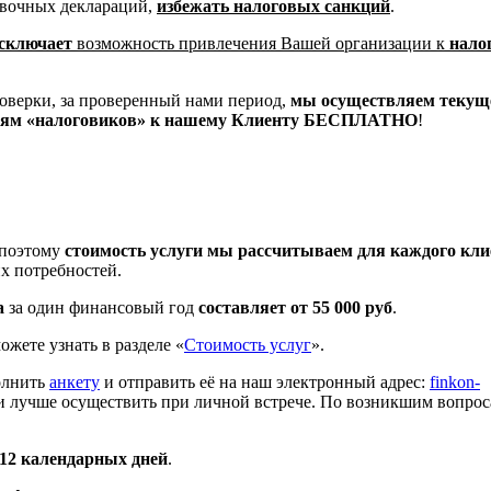
овочных деклараций,
избежать налоговых санкций
.
сключает
возможность привлечения Вашей организации к
нало
оверки, за проверенный нами период,
мы осуществляем текущ
зиям «налоговиков» к нашему Клиенту БЕСПЛАТНО
!
 поэтому
стоимость услуги мы рассчитываем для каждого кли
х потребностей.
а
за один финансовый год
составляет от 55 000 руб
.
жете узнать в разделе «
Стоимость услуг
».
олнить
анкету
и отправить её на наш электронный адрес:
finkon-
ги лучше осуществить при личной встрече. По возникшим вопрос
12 календарных дней
.